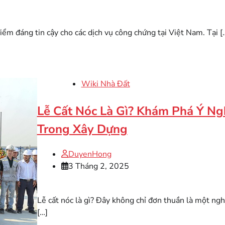
 đáng tin cậy cho các dịch vụ công chứng tại Việt Nam. Tại [
Wiki Nhà Đất
Lễ Cất Nóc Là Gì? Khám Phá Ý Ng
Trong Xây Dựng
DuyenHong
3 Tháng 2, 2025
Lễ cất nóc là gì? Đây không chỉ đơn thuần là một ng
[…]