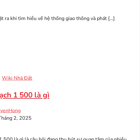
t ra khi tìm hiểu về hệ thống giao thông và phát […]
Wiki Nhà Đất
ch 1 500 là gì
yenHong
Tháng 2, 2025
 500 là gì là câu hỏi đang thu hút sự quan tâm của nhiều