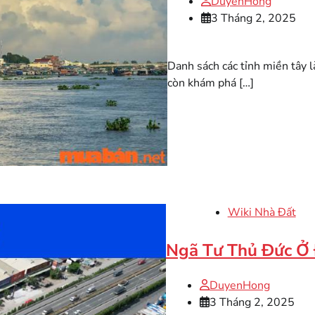
DuyenHong
3 Tháng 2, 2025
Danh sách các tỉnh miền tây l
còn khám phá […]
Wiki Nhà Đất
Ngã Tư Thủ Đức Ở
DuyenHong
3 Tháng 2, 2025