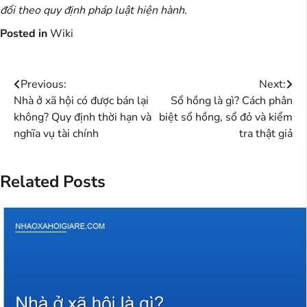
đổi theo quy định pháp luật hiện hành.
Posted in
Wiki
Điều
Previous:
Next:
Nhà ở xã hội có được bán lại
Sổ hồng là gì? Cách phân
hướng
không? Quy định thời hạn và
biệt sổ hồng, sổ đỏ và kiểm
bài
nghĩa vụ tài chính
tra thật giả
viết
Related Posts