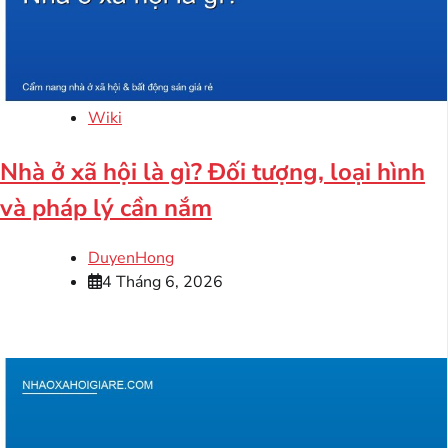
Wiki
Nhà ở xã hội là gì? Đối tượng, loại hình
và pháp lý cần nắm
DuyenHong
4 Tháng 6, 2026