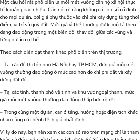
Một câu hỏi rất phổ biến là mỗi mét vuông căn hộ xã hội thực
tế khoảng bao nhiêu. Cần nói rõ rằng không có con số cố định
cho mọi dự án, bởi giá phụ thuộc vào chi phí xây dựng từng thời
điểm, vị trí và quỹ đất. Mức giá vì thế thường được mô tả theo
dạng dao động trong một biên độ, thay đổi giữa các vùng và
từng dự án cụ thể.
Theo cách diễn đạt tham khảo phổ biến trên thị trường:
– Tại các đô thị lớn như Hà Nội hay TP.HCM, đơn giá mỗi mét
vuông thường dao động ở mức cao hơn do chi phí đất và xây
dựng đắt đỏ.
– Tại các tỉnh, thành phố vệ tinh và khu vực ngoại thành, mức
giá mỗi mét vuông thường dao động thấp hơn rõ rệt.
– Trong cùng một dự án, căn ở tầng, hướng hoặc diện tích khác
nhau cũng có chênh lệch giá nhất định.
Vì lý do này, bạn nên xem các con số rao trên mạng chỉ là tham
khảo và đối chiếu với bảng giá đã được Sở Xây dựng thẩm định