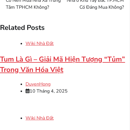
Có Nên Mua Nhà Xa Trung
Nhà ở Khu Tây Bắc TP.HCM
hướng
Tâm TPHCM Không?
Có Đáng Mua Không?
bài
viết
Related Posts
Wiki Nhà Đất
Tum Là Gì – Giải Mã Hiện Tượng “Tủm”
Trong Văn Hóa Việt
DuyenHong
10 Tháng 4, 2025
Wiki Nhà Đất