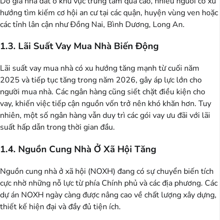
Do giá nhà đất ở khu vực trung tâm quá cao, nhiều người có xu
hướng tìm kiếm cơ hội an cư tại các quận, huyện vùng ven hoặc
các tỉnh lân cận như Đồng Nai, Bình Dương, Long An.
1.3. Lãi Suất Vay Mua Nhà Biến Động
Lãi suất vay mua nhà có xu hướng tăng mạnh từ cuối năm
2025 và tiếp tục tăng trong năm 2026, gây áp lực lớn cho
người mua nhà. Các ngân hàng cũng siết chặt điều kiện cho
vay, khiến việc tiếp cận nguồn vốn trở nên khó khăn hơn. Tuy
nhiên, một số ngân hàng vẫn duy trì các gói vay ưu đãi với lãi
suất hấp dẫn trong thời gian đầu.
1.4. Nguồn Cung Nhà Ở Xã Hội Tăng
Nguồn cung nhà ở xã hội (NOXH) đang có sự chuyển biến tích
cực nhờ những nỗ lực từ phía Chính phủ và các địa phương. Các
dự án NOXH ngày càng được nâng cao về chất lượng xây dựng,
thiết kế hiện đại và đầy đủ tiện ích.