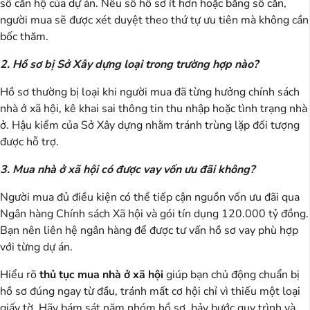
số căn hộ của dự án. Nếu số hồ sơ ít hơn hoặc bằng số căn,
người mua sẽ được xét duyệt theo thứ tự ưu tiên mà không cần
bốc thăm.
2. Hồ sơ bị Sở Xây dựng loại trong trường hợp nào?
Hồ sơ thường bị loại khi người mua đã từng hưởng chính sách
nhà ở xã hội, kê khai sai thông tin thu nhập hoặc tình trạng nhà
ở. Hậu kiểm của Sở Xây dựng nhằm tránh trùng lặp đối tượng
được hỗ trợ.
3. Mua nhà ở xã hội có được vay vốn ưu đãi không?
Người mua đủ điều kiện có thể tiếp cận nguồn vốn ưu đãi qua
Ngân hàng Chính sách Xã hội và gói tín dụng 120.000 tỷ đồng.
Bạn nên liên hệ ngân hàng để được tư vấn hồ sơ vay phù hợp
với từng dự án.
Hiểu rõ
thủ tục mua nhà ở xã hội
giúp bạn chủ động chuẩn bị
hồ sơ đúng ngay từ đầu, tránh mất cơ hội chỉ vì thiếu một loại
giấy tờ. Hãy bám sát năm nhóm hồ sơ, bảy bước quy trình và