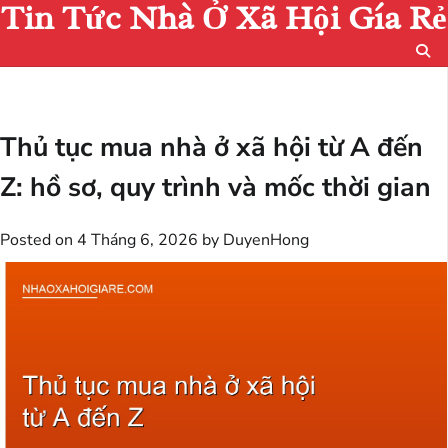
Tin Tức Nhà Ở Xã Hội Gía Rẻ
Skip
to
content
Thủ tục mua nhà ở xã hội từ A đến
Z: hồ sơ, quy trình và mốc thời gian
Posted on
4 Tháng 6, 2026
by
DuyenHong